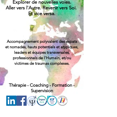
Explorer de nouvelles voies.
A
ller vers l'Autre. R
evenir vers Soi.
Et vice versa.
Accompagnement polyvalent des expats
et nomades, hauts potentiels et atypiques,
leaders et
équipes transversales,
professionnels de l'Humain, et/ou
victimes de traumas complexes
.
Thérapie
-
Coaching
-
Formation
-
Supervision