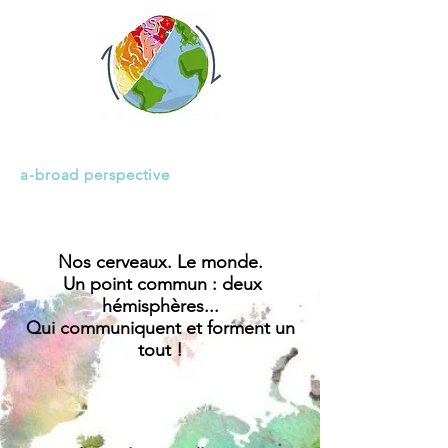
H E M I S P H E R E S
a-broad perspective
Nos cerveaux. Le monde.
Un point commun :
deux
hémisphères...
Q
ui communiquent et forment un
tout !