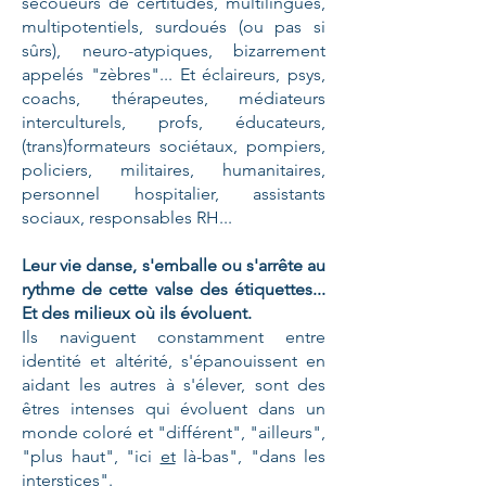
secoueurs de certitudes, multilingues,
multipotentiels, surdoués (ou pas si
sûrs), neuro-atypiques, bizarrement
appelés "zèbres"... Et éclaireurs, psys,
coachs, thérapeutes, médiateurs
interculturels, profs, éducateurs,
(trans)formateurs sociétaux, pompiers,
policiers, militaires, humanitaires,
personnel hospitalier, assistants
sociaux, responsables RH...
Leur vie danse, s'emballe ou s'arrête au
rythme de cette valse des étiquettes...
Et des milieux où ils évoluent.
Ils
naviguent constamment entre
identité et altérité, s'épanouissent en
aidant les autres à s'élever,
sont des
êtres intenses qui évoluent dans un
monde coloré et "différent", "ailleurs",
"plus haut", "ici
et
là-bas", "dans les
interstices".