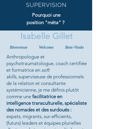
SUPERVISION
Pourquoi une
position "méta" ?
Isabelle Gillet
Parce que,
d'en haut,
on entend
mieux
les échos...
Bienvenue
Welcome
Bem-Vindo
Et on profite d'une
Anthropologue et
vision panoramique.
psychotraumatologue, c
oach certifiée
et formatrice en
soft
Inspiration.
skills,
superviseuse de professionnels
de la relation et consultante
Seul ou en groupe, une boussole pour
systémicienne, j
e me définis plutôt
la direction et la distance nécessaire à
comme une
facilitatrice en
intelligence transculturelle
, spécialiste
l'exercice serein de votre profession.
des nomades et des surdoués :
expats, migrants, sur-efficients,
En savoir plus
(futurs) leaders et équipes plurielles