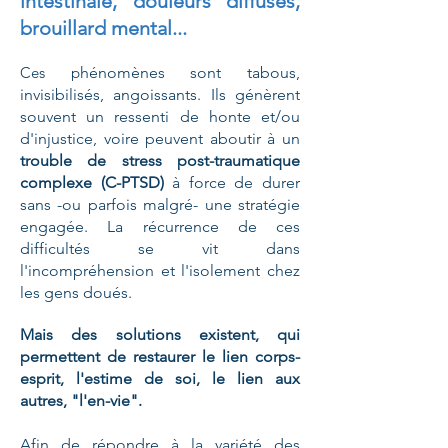
intestinale, douleurs diffuses,
brouillard mental...
​Ces p
hénomènes sont tabous,
invisibilisés, angoissants. Ils génèrent
souvent un ressenti de honte et/ou
d'injustice, voire peuvent aboutir à un
trouble de stress post-traumatique
complexe (C-PTSD)
à force de durer
sans -ou parfois malgré- une stratégie
engagée. La récurrence de ces
difficultés se vit dans
l'incompréhension et l'isolement chez
les gens doués.
Mais des solutions existent, qui
permettent de restaurer le lien corps-
esprit, l'estime de soi, le lien aux
autres, "l'en-vie".
Afin de répondre à la variété d
es