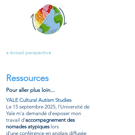
H E M I S P H E R E S
a-broad perspective
Ressources
Pour aller plus loin...
YALE Cultural Autism Studies
Le 15 septembre 2025, l'Université de
Yale m'a demandé d'exposer mon
trava
il d'
accompagnement des
nomades atypiques
lors
d'une
conférence en anglais diffusée