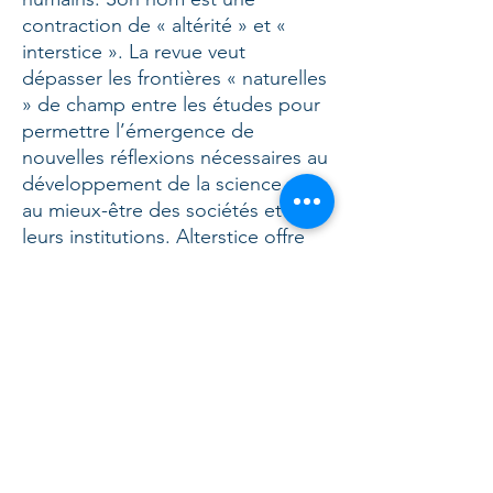
contraction de « altérité » et «
interstice ». La revue veut
dépasser les frontières « naturelles
» de champ entre les études pour
permettre l’émergence de
nouvelles réflexions nécessaires au
développement de la science et
au mieux-être des sociétés et de
leurs institutions. Alterstice offre
au lecteur un accès libre et
immédiat en s'appuyant sur le
principe de la libre circulation des
résultats de recherche afin de
favoriser l'échange de
connaissances avec le plus le
grand nombre.
En savoir plus