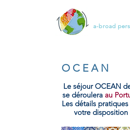
H E M I S P 
a-broad per
O C E A N
Le séjour OCEAN de
se déroulera
au Portu
Les détails pratique
votre dispositio