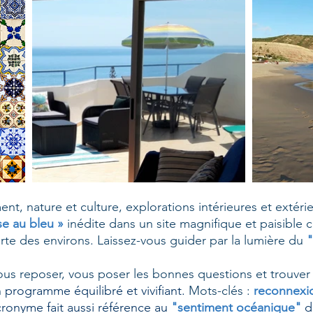
t, nature et culture, explorations intérieures et extér
se au bleu »
inédite dans un site magnifique et paisible c
erte des environs. Laissez-vous guider par la lumière du
"
s reposer, vous poser les bonnes questions et trouver
n
programme équilibré et vivifiant.
Mots-clés :
reconnexio
ronyme fait aussi référence au
"sentiment océanique"
dé