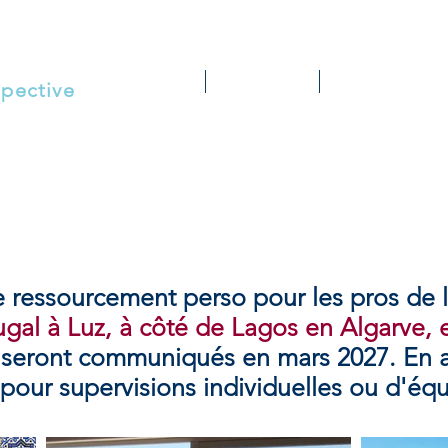
H E R E S
Accueil
Services
Collaborations
spective
 ressourcement perso pour les pros de
gal à Luz, à côté de Lagos en Algarve,
s seront communiqués en mars 2027. En at
n pour
supervisions individuelles ou d'équ