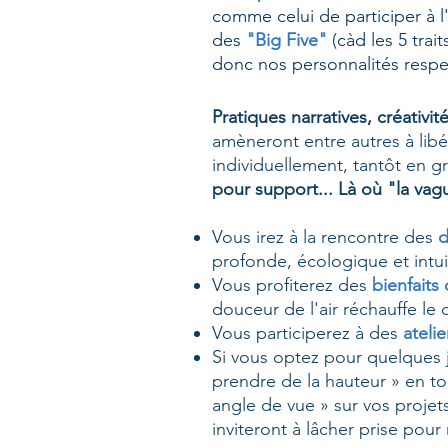
comme celui de participer à l'
des
"Big Five"
(càd les 5 trai
donc nos personnalités respec
Pratiques narratives, créativi
amèneront entre autres à libé
individuellement, tantôt en g
pour support... Là où "la va
Vous irez à la rencontre des
d
profonde, écologique et intui
Vous profiterez des
bienfaits
douceur de l'air réchauffe le c
Vous participerez à des
atelie
Si vous optez pour quelques
prendre de la hauteur » en t
angle de vue » sur vos proje
inviteront à lâcher prise pour