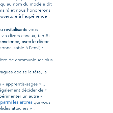
nsi qu'au nom du modèle dit
humain) et nous honorerons
uverture à l'expérience !
u revitalisants
vous
via divers canaux, tantôt
conscience, avec le décor
nnalisable à l'envi) :
nière de communiquer plus
agues apaise la tête, la
 « apprentis-sages »...
 également décider de «
périmenter un autre «
 parmi les arbres
qui vous
olides attaches » !