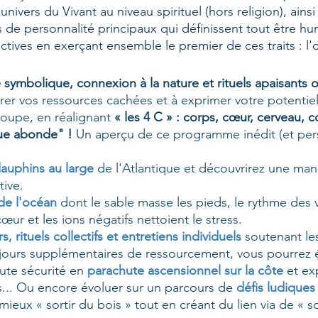
univers du Vivant au niveau spirituel (hors religion), ai
ts de personnalité principaux qui définissent tout être 
tives en exerçant ensemble le premier de ces traits : l'o
té symbolique, connexion à la nature et rituels apaisants o
rer vos ressources cachées et à exprimer votre potentiel 
roupe, en réalignant
« les 4 C » : corps, cœur, cerveau, 
gue abonde" !
Un aperçu de ce programme inédit (et perso
auphins
au large
de l'Atlantique et découvrirez une ma
tive.
 de l'océan
dont le sable masse les pieds, le rythme des v
œur et les ions négatifs nettoient le stress.
rs, rituels collectifs et entretiens individuels
soutenant les
 jours supplémentaires de ressourcement, vous pourrez
oute sécurité en
parachute ascensionnel sur la côte
et ex
ts... Ou encore
évoluer sur un parcours de
défis ludiques
 mieux « sortir du bois » tout en créant du lien via de « s